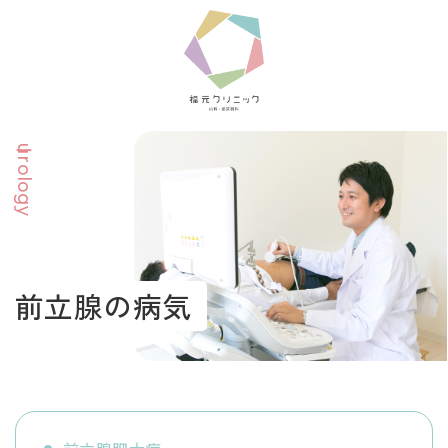
urology
前立腺の病気